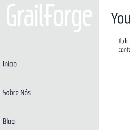
You
tl;d
cont
Início
Sobre Nós
Blog