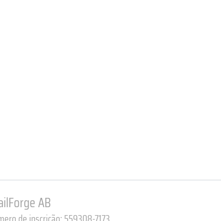
ailForge AB
ero de inscrição: 559308-7173